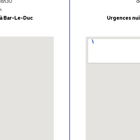
 18h30
d
h
 à Bar-Le-Duc
Urgences nui