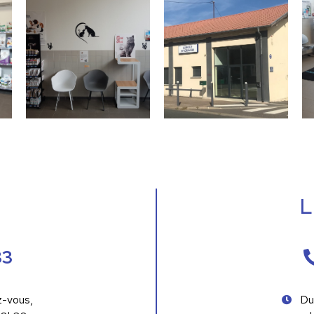
L
33
z-vous,
Du