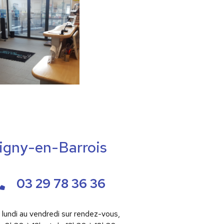
igny-en-Barrois
03 29 78 36 36
 lundi au vendredi sur rendez-vous,